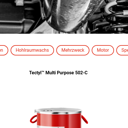
en
Hohlraumwachs
Mehrzweck
Motor
Spe
Tectyl™ Multi Purpose 502-C