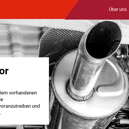
Über uns
or
 dem vorhandenen
ie
voranzutreiben und
.