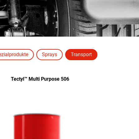
zialprodukte
Sprays
Transport
Tectyl™ Multi Purpose 506