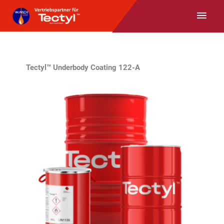
Zum
Haup
Inhalt
springen
Tectyl™ Underbody Coating 122-A