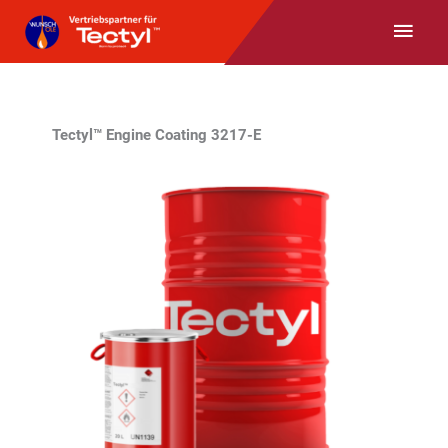
Zum
Haup
Inhalt
springen
Tectyl™ Engine Coating 3217-E