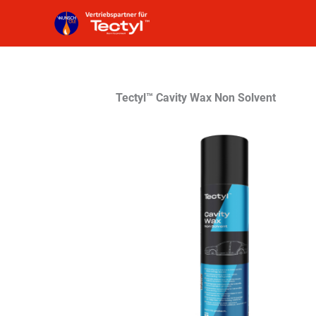
Zum
Inhalt
springen
Tectyl™ Cavity Wax Non Solvent