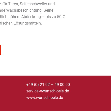
 für Türen, Seitenschweller und
nde Wachsbeschichtung. Seine
utlich höhere Abdeckung – bis zu 50 %
anischen Lösungsmitteln.
+49 (0) 21 02 – 49 00 00
service@wunsch-oele.de
www.wunsch-oele.de