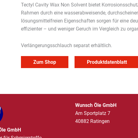
Tectyl Cavity Wax Non Solvent bietet Korrosionsschutz
Rahmen durch eine wasserabweisende, durchscheine
lösungsmittelfreien Eigenschaften sorgen für eine de
effizienter – und weniger Geruch im Vergleich zu org
Verlängerungsschlauch separat erhältlich.
Zum Shop
Produktdatenblatt
Wunsch Öle GmbH
Am Sportplatz 7
40882 Ratingen
Öle GmbH
er für Schmierstoffe